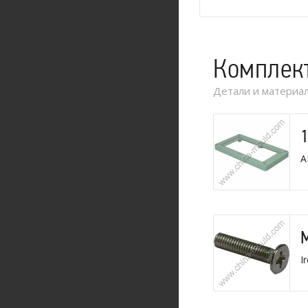
Комплек
Детали и материал
A
I