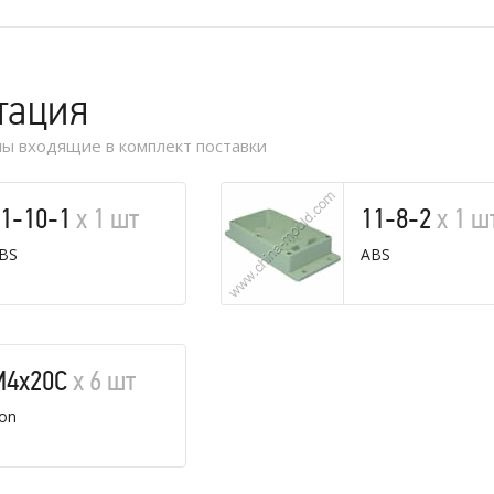
тация
ы входящие в комплект поставки
11-10-1
х 1 шт
11-8-2
х 1 ш
BS
ABS
M4x20C
х 6 шт
ron