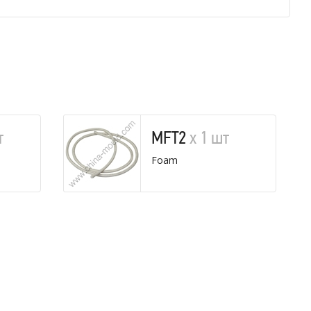
т
MFT2
х 1 шт
Foam