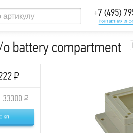
+7 (495) 7
Контактная инф
/o battery compartment
222
Р
33300
Р