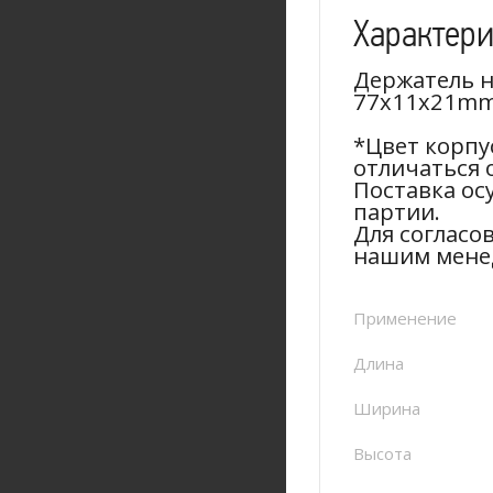
Характер
Держатель на
77x11x21mm
*Цвет корпу
отличаться 
Поставка ос
партии.
Для согласо
нашим мене
Применение
Длина
Ширина
Высота