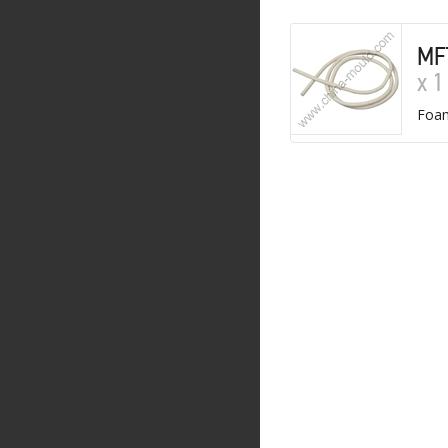
MF
х 1
Foa