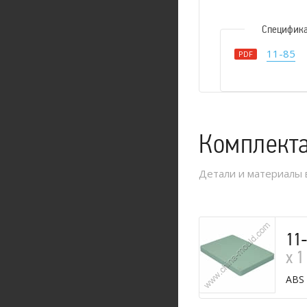
Специфик
11-85
PDF
Комплект
Детали и материалы 
11
х 1
ABS