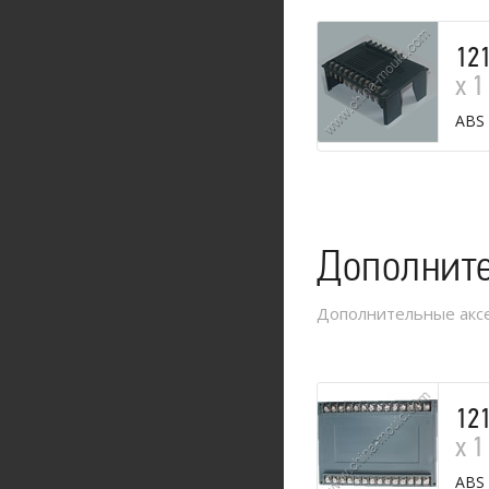
12
х 1
ABS
Дополнит
Дополнительные аксе
12
х 1
ABS