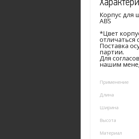
Характер
Корпус для
ABS
*Цвет корпу
отличаться 
Поставка ос
партии.
Для согласо
нашим мене
Применение
Длина
Ширина
Высота
Материал