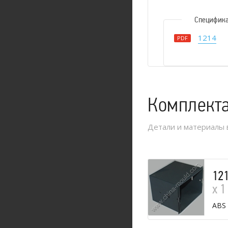
Специфик
1214
PDF
Комплект
Детали и материалы 
12
х 1
ABS