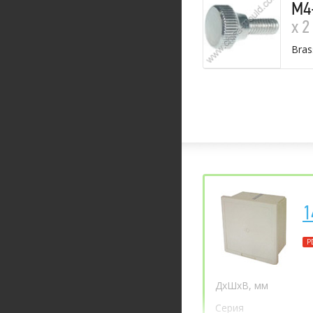
M4
х 2
Bras
1
P
ДхШхВ, мм
Серия