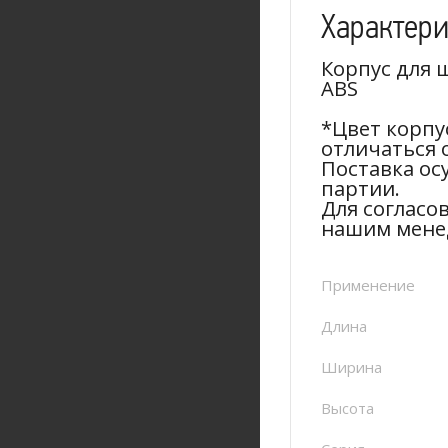
Характер
Корпус для
ABS
*Цвет корпу
отличаться 
Поставка ос
партии.
Для согласо
нашим мене
Применение
Длина
Ширина
Высота