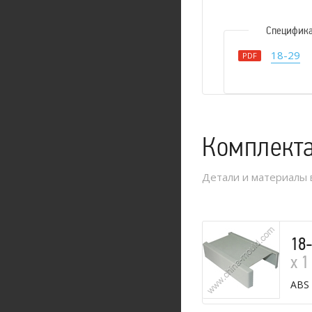
Специфик
18-29
PDF
Комплект
Детали и материалы 
18
х 1
ABS