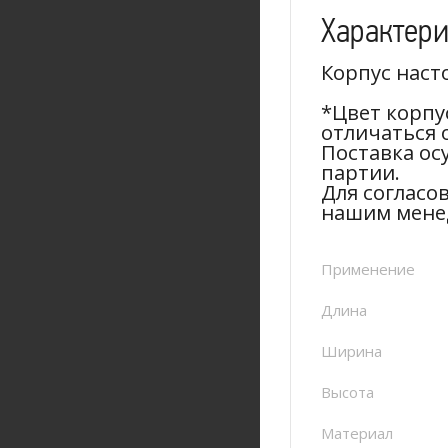
Характер
Корпус наст
*Цвет корпу
отличаться 
Поставка ос
партии.
Для согласо
нашим мене
Применение
Длина
Ширина
Высота
Материал