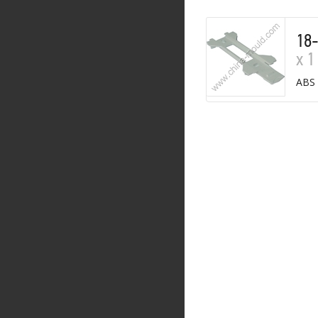
18
х 1
ABS