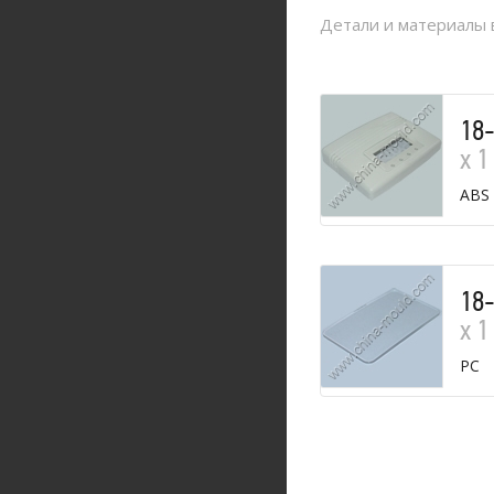
Детали и материалы 
18
х 1
ABS
18
х 1
PC