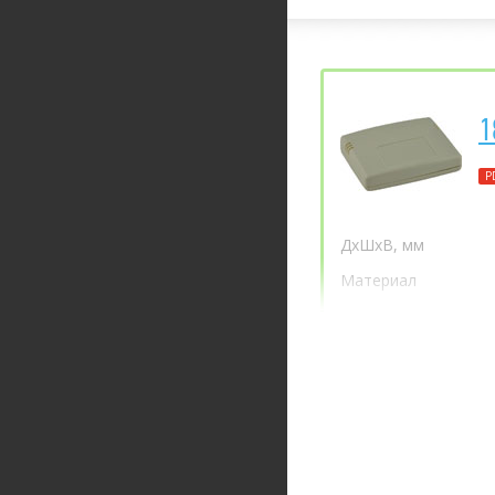
1
P
ДхШхВ, мм
Материал