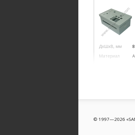
ДхШхВ, мм
8
Материал
A
© 1997—2026 «S