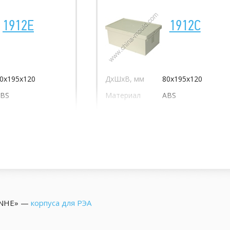
1912E
1912C
0х195х120
ДхШхВ, мм
80х195х120
BS
Материал
ABS
ANHE» —
корпуса для РЭА