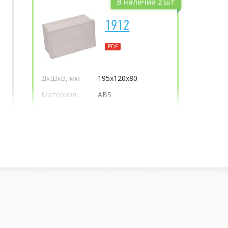
В наличии 2 шт
1912
PDF
ДхШхВ, мм
195х120х80
Материал
ABS
372
Р