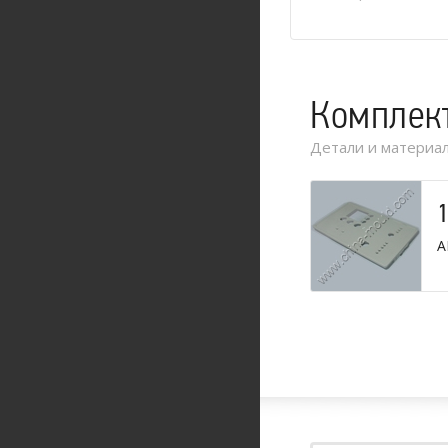
Комплек
Детали и материал
A