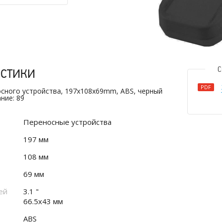
истики
С
PDF
осного устройства, 197x108x69mm, ABS, черный
ние: 89
Переносные устройства
197 мм
108 мм
69 мм
ей
3.1 "
66.5x43 мм
ABS