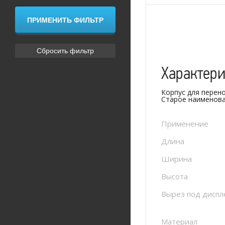
Характер
Корпус для перен
Старое наименова
Применение
Длина
Ширина
Высота
Вырез под диспл
Материал