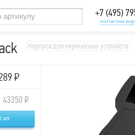
+7 (495) 7
Контактная инф
lack
Корпуса для переносных устройств
289
Р
43350
Р