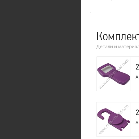
Комплек
Детали и материал
A
A