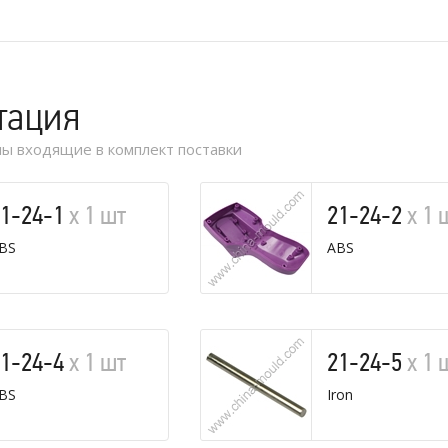
тация
ы входящие в комплект поставки
21-24-1
х 1 шт
21-24-2
х 1 
BS
ABS
21-24-4
х 1 шт
21-24-5
х 1 
BS
Iron