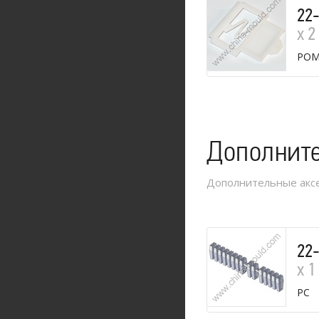
22
х 2
PO
Дополнит
Дополнительные аксе
22
х 1
PC