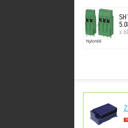
SH
5.0
х 6
Nylon66
2
P