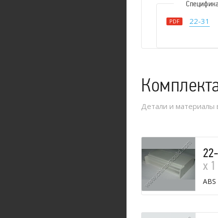
Специфик
22-31
PDF
Комплект
Детали и материалы 
22
х 1
ABS