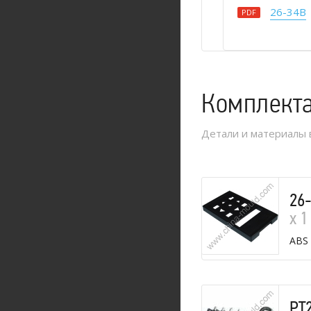
26-34B
PDF
Комплект
Детали и материалы 
26
х 1
ABS
PT2