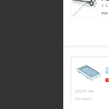
х 4
Iron
2
P
ДхШхВ, мм
Материал