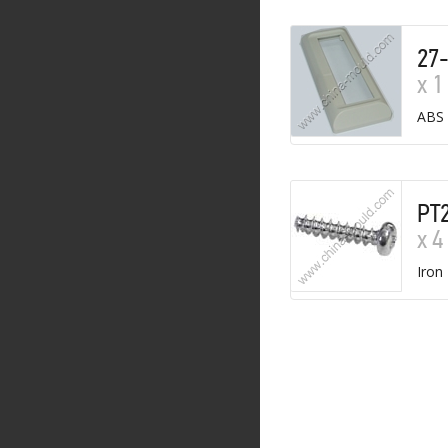
27
х 1
ABS
PT
х 4
Iron