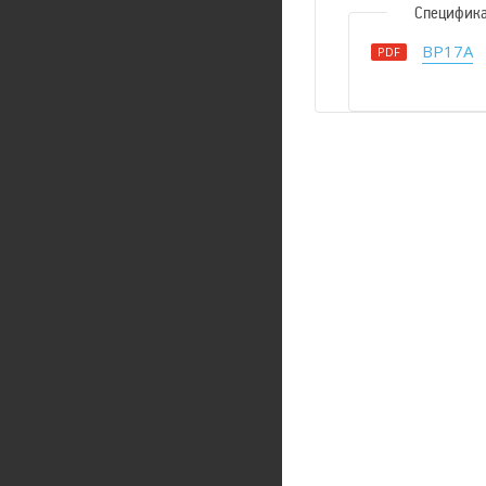
Специфик
BP17A
PDF