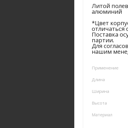
Литой полев
алюминий
*Цвет корпу
отличаться 
Поставка ос
партии.
Для согласо
нашим мене
Применение
Длина
Ширина
Высота
Материал